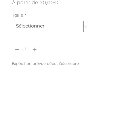
Prix
À partir de
30,00€
promotionnel
Taille
*
Quantité
*
Expédition prévue début Décembre
Précommander
Impression non numérotée de
«Enfant soldat»
extrait de la série :
Je
n'ai pas trouvé de nom - 2021
Information produit :
Matériaux :
Impression haute qualité
mate sur papier brillant
Type de papier :
Fuji Poster Pearl